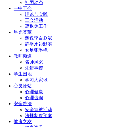
社团动态
一中工会
理论与实践
工会活动
离退休工作
星光荟萃
飘逸李白赵斌
静坐水边默实
女足张琳艳
教师频道
名师风采
先进事迹
学生园地
学习大家谈
心灵驿站
心理健康
心理咨询
安全普法
安全宣教活动
法规制度预案
健康之友