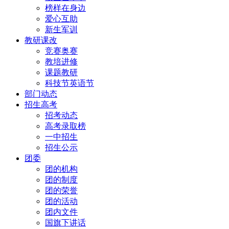
榜样在身边
爱心互助
新生军训
教研课改
竞赛奥赛
教培进修
课题教研
科技节英语节
部门动态
招生高考
招考动态
高考录取榜
一中招生
招生公示
团委
团的机构
团的制度
团的荣誉
团的活动
团内文件
国旗下讲话