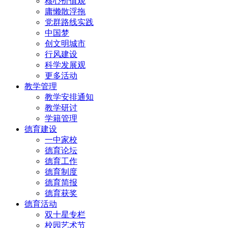
核心价值观
庸懒散浮拖
党群路线实践
中国梦
创文明城市
行风建设
科学发展观
更多活动
教学管理
教学安排通知
教学研讨
学籍管理
德育建设
一中家校
德育论坛
德育工作
德育制度
德育简报
德育获奖
德育活动
双十星专栏
校园艺术节