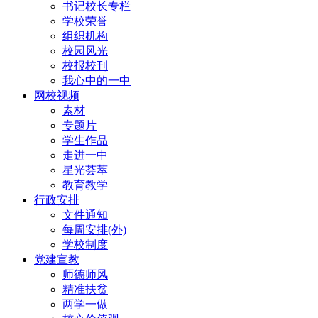
书记校长专栏
学校荣誉
组织机构
校园风光
校报校刊
我心中的一中
网校视频
素材
专题片
学生作品
走进一中
星光荟萃
教育教学
行政安排
文件通知
每周安排(外)
学校制度
党建宣教
师德师风
精准扶贫
两学一做