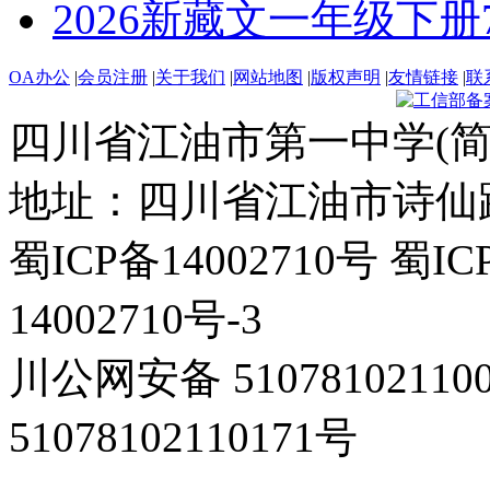
2026新藏文一年级下册7 -1
OA办公
|
会员注册
|
关于我们
|
网站地图
|
版权声明
|
友情链接
|
联
四川省江油市第一中学(简
地址：四川省江油市诗仙路东
蜀ICP备14002710号 蜀IC
14002710号-3
川公网安备 5107810211
51078102110171号