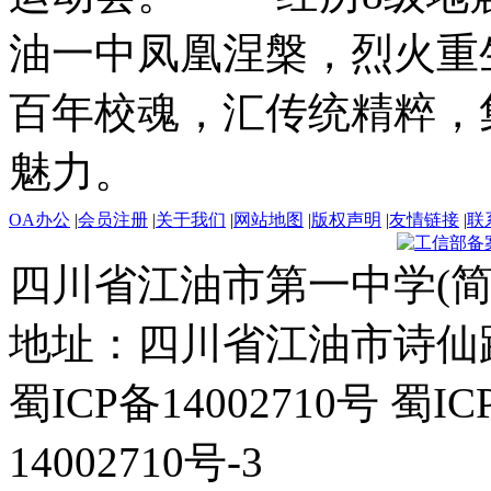
油一中凤凰涅槃，烈火重
百年校魂，汇传统精粹，
魅力。
OA办公
|
会员注册
|
关于我们
|
网站地图
|
版权声明
|
友情链接
|
联
四川省江油市第一中学(简
地址：四川省江油市诗仙路东
蜀ICP备14002710号 蜀IC
14002710号-3