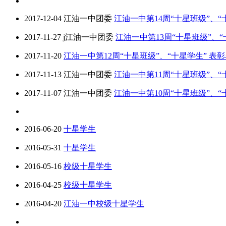
2017-12-04
江油一中团委
江油一中第14周“十星班级”、“
2017-11-27
j江油一中团委
江油一中第13周“十星班级”、“
2017-11-20
江油一中第12周“十星班级”、“十星学生” 表
2017-11-13
江油一中团委
江油一中第11周“十星班级”、“
2017-11-07
江油一中团委
江油一中第10周“十星班级”、“
2016-06-20
十星学生
2016-05-31
十星学生
2016-05-16
校级十星学生
2016-04-25
校级十星学生
2016-04-20
江油一中校级十星学生