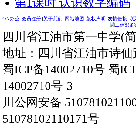
第1课时 认识数字编码
OA办公
|
会员注册
|
关于我们
|
网站地图
|
版权声明
|
友情链接
|
联
四川省江油市第一中学(简
地址：四川省江油市诗仙路东
蜀ICP备14002710号 蜀IC
14002710号-3
川公网安备 5107810211
51078102110171号