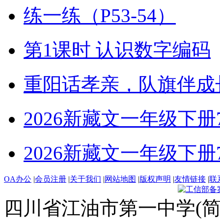
练一练（P53-54）
第1课时 认识数字编码
重阳话孝亲，队旗伴成
2026新藏文一年级下册7-4
2026新藏文一年级下册7 -1
OA办公
|
会员注册
|
关于我们
|
网站地图
|
版权声明
|
友情链接
|
联
四川省江油市第一中学(简