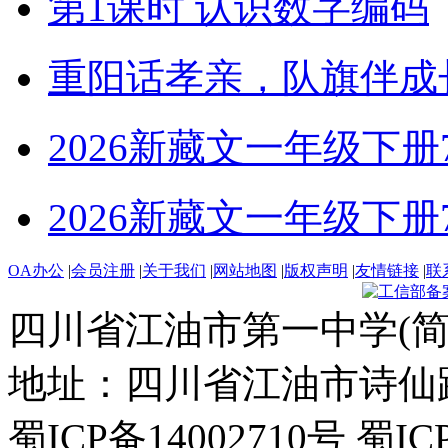
第1课时 认识数字编码
重阳话孝亲，队旗伴成
2026新藏文一年级下册7-4
2026新藏文一年级下册7 -1
OA办公
|
会员注册
|
关于我们
|
网站地图
|
版权声明
|
友情链接
|
联
四川省江油市第一中学(简
地址：四川省江油市诗仙路东
蜀ICP备14002710号 蜀IC