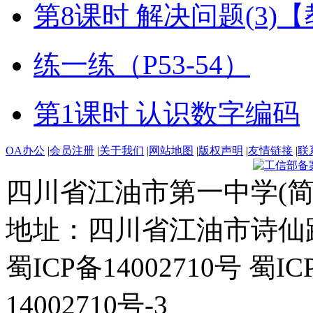
第8课时 解决问题(3)
练一练（P53-54）
第1课时 认识数字编码
OA办公
|
会员注册
|
关于我们
|
网站地图
|
版权声明
|
友情链接
|
联
四川省江油市第一中学(简
地址：四川省江油市诗仙路东
蜀ICP备14002710号 蜀IC
14002710号-3