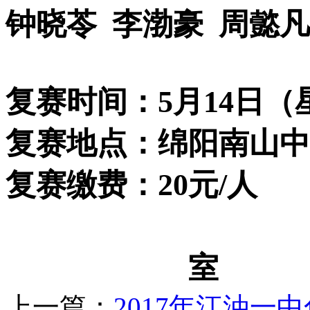
钟晓苓
李渤豪
周懿凡
复赛时间：
5
月
14
日（
复赛地点：绵阳南山中
复赛缴费：
20
元
/
人
室
上一篇：
2017年江油一