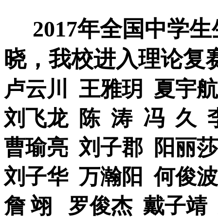
2017
年全国中学生
晓，我校进入理论复
卢云川
王雅玥
夏宇航
刘飞龙
陈
涛
冯
久
曹瑜亮
刘子郡
阳丽莎
刘子华
万瀚阳
何俊波
詹 翊
罗俊杰
戴子靖