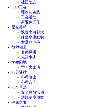
社团动态
一中工会
理论与实践
工会活动
离退休工作
星光荟萃
飘逸李白赵斌
静坐水边默实
女足张琳艳
教师频道
名师风采
先进事迹
学生园地
学习大家谈
心灵驿站
心理健康
心理咨询
安全普法
安全宣教活动
法规制度预案
健康之友