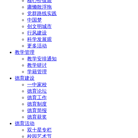
核心价值观
庸懒散浮拖
党群路线实践
中国梦
创文明城市
行风建设
科学发展观
更多活动
教学管理
教学安排通知
教学研讨
学籍管理
德育建设
一中家校
德育论坛
德育工作
德育制度
德育简报
德育获奖
德育活动
双十星专栏
校园艺术节