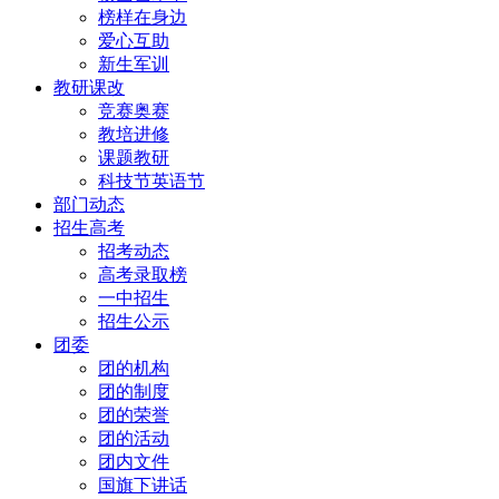
榜样在身边
爱心互助
新生军训
教研课改
竞赛奥赛
教培进修
课题教研
科技节英语节
部门动态
招生高考
招考动态
高考录取榜
一中招生
招生公示
团委
团的机构
团的制度
团的荣誉
团的活动
团内文件
国旗下讲话