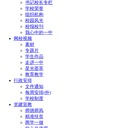
书记校长专栏
学校荣誉
组织机构
校园风光
校报校刊
我心中的一中
网校视频
素材
专题片
学生作品
走进一中
星光荟萃
教育教学
行政安排
文件通知
每周安排(外)
学校制度
党建宣教
师德师风
精准扶贫
两学一做