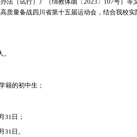
施办法（试行）》（绵教体函〔
2023〕107号）等
，高质量备战
四川省第十五届运动
会，结合我校实
人
。
校学籍的
初中
生；
月31日
；
2月31日。