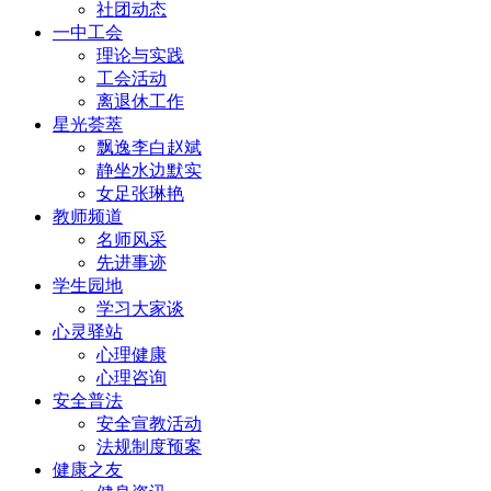
社团动态
一中工会
理论与实践
工会活动
离退休工作
星光荟萃
飘逸李白赵斌
静坐水边默实
女足张琳艳
教师频道
名师风采
先进事迹
学生园地
学习大家谈
心灵驿站
心理健康
心理咨询
安全普法
安全宣教活动
法规制度预案
健康之友