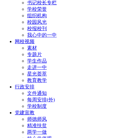
书记校长专栏
学校荣誉
组织机构
校园风光
校报校刊
我心中的一中
网校视频
素材
专题片
学生作品
走进一中
星光荟萃
教育教学
行政安排
文件通知
每周安排(外)
学校制度
党建宣教
师德师风
精准扶贫
两学一做