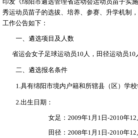
印发《绵阳市遴选管理省运动会运动员苗子实
秀运动员苗子的选拔、培养、参赛、升学机制
工作公告如下：
一、遴选项目及人数
省运会女子足球运动员
1
0人，田径
运动员
10
二、遴选报名条件
1.具有绵阳市境内户籍和所辖县（区）学
2.出生日期：
女足：
20
09年
1
月
1日
-20
10年
1
2
田径
：
2008年1月1日
-20
10年
1