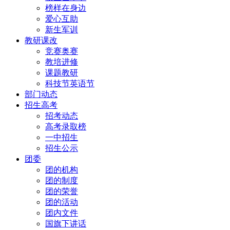
榜样在身边
爱心互助
新生军训
教研课改
竞赛奥赛
教培进修
课题教研
科技节英语节
部门动态
招生高考
招考动态
高考录取榜
一中招生
招生公示
团委
团的机构
团的制度
团的荣誉
团的活动
团内文件
国旗下讲话