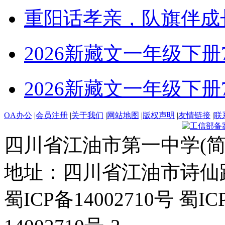
重阳话孝亲，队旗伴成
2026新藏文一年级下册7-4
2026新藏文一年级下册7 -1
OA办公
|
会员注册
|
关于我们
|
网站地图
|
版权声明
|
友情链接
|
联
四川省江油市第一中学(简
地址：四川省江油市诗仙路东
蜀ICP备14002710号 蜀IC