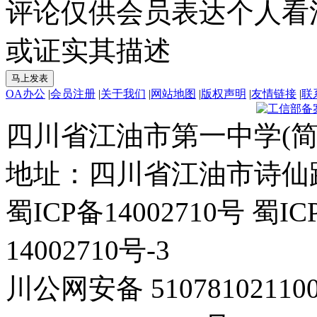
评论仅供会员表达个人看
或证实其描述
OA办公
|
会员注册
|
关于我们
|
网站地图
|
版权声明
|
友情链接
|
联
四川省江油市第一中学(简
地址：四川省江油市诗仙路东
蜀ICP备14002710号 蜀IC
14002710号-3
川公网安备 5107810211