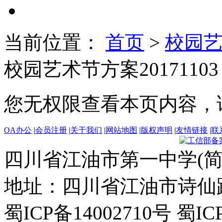
当前位置：
首页
>
校园
校园艺术节方案20171103
您无权限查看本页内容，
OA办公
|
会员注册
|
关于我们
|
网站地图
|
版权声明
|
友情链接
|
联
四川省江油市第一中学(简
地址：四川省江油市诗仙路东
蜀ICP备14002710号 蜀IC