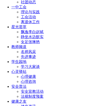
社团动态
一中工会
理论与实践
工会活动
离退休工作
星光荟萃
飘逸李白赵斌
静坐水边默实
女足张琳艳
教师频道
名师风采
先进事迹
学生园地
学习大家谈
心灵驿站
心理健康
心理咨询
安全普法
安全宣教活动
法规制度预案
健康之友