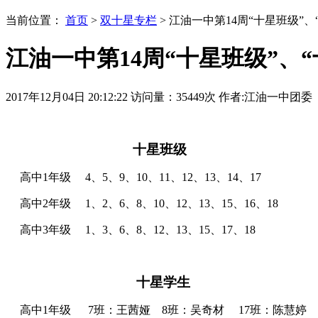
当前位置：
首页
>
双十星专栏
> 江油一中第14周“十星班级”、
江油一中第14周“十星班级”、“
2017年12月04日 20:12:22
访问量：
35449
次
作者:江油一中团委
十星班级
高中
1
年级
4
、
5
、
9
、
10
、
11
、
12
、
13
、
14
、
17
高中
2
年级
1
、
2
、
6
、
8
、
10
、
12
、
13
、
15
、
16
、
18
高中
3
年级
1
、
3
、
6
、
8
、
12
、
13
、
15
、
17
、
18
十星学生
高中
1
年级
7
班：王茜娅
8
班：吴奇材
17
班：陈慧婷