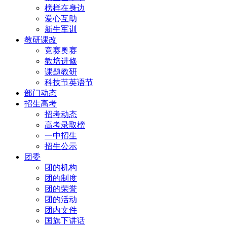
榜样在身边
爱心互助
新生军训
教研课改
竞赛奥赛
教培进修
课题教研
科技节英语节
部门动态
招生高考
招考动态
高考录取榜
一中招生
招生公示
团委
团的机构
团的制度
团的荣誉
团的活动
团内文件
国旗下讲话