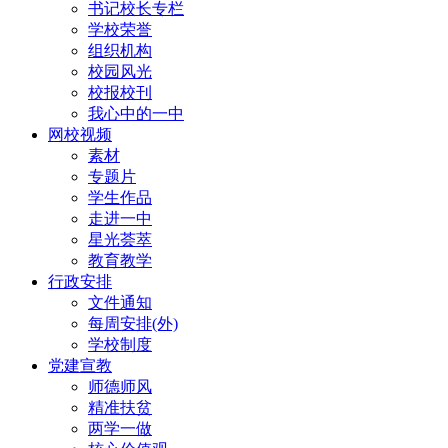
书记校长专栏
学校荣誉
组织机构
校园风光
校报校刊
我心中的一中
网校视频
素材
专题片
学生作品
走进一中
星光荟萃
教育教学
行政安排
文件通知
每周安排(外)
学校制度
党建宣教
师德师风
精准扶贫
两学一做