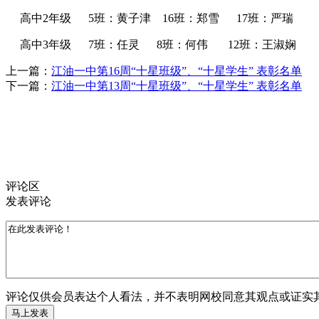
高中
2
年级
5
班：黄子津
16
班：郑雪
17
班：严瑞
高中
3
年级
7
班：任灵
8
班：何伟
12
班：王淑娴
上一篇：
江油一中第16周“十星班级”、“十星学生” 表彰名单
下一篇：
江油一中第13周“十星班级”、“十星学生” 表彰名单
评论区
发表评论
评论仅供会员表达个人看法，并不表明网校同意其观点或证实