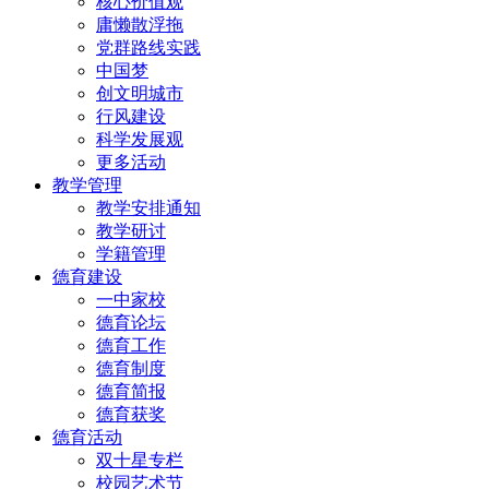
核心价值观
庸懒散浮拖
党群路线实践
中国梦
创文明城市
行风建设
科学发展观
更多活动
教学管理
教学安排通知
教学研讨
学籍管理
德育建设
一中家校
德育论坛
德育工作
德育制度
德育简报
德育获奖
德育活动
双十星专栏
校园艺术节