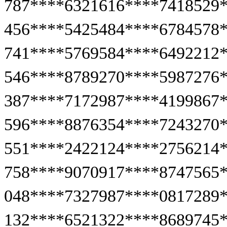
787****6321616****7418529
456****5425484****6784578
741****5769584****6492212
546****8789270****5987276
387****7172987****4199867
596****8876354****7243270
551****2422124****2756214
758****9070917****8747565
048****7327987****0817289
132****6521322****8689745