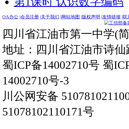
第1课时 认识数字编码
OA办公
|
会员注册
|
关于我们
|
网站地图
|
版权声明
|
友情链接
|
联
四川省江油市第一中学(简
地址：四川省江油市诗仙路东
蜀ICP备14002710号 蜀IC
14002710号-3
川公网安备 5107810211
51078102110171号