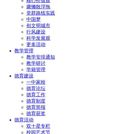
核心价值观
庸懒散浮拖
党群路线实践
中国梦
创文明城市
行风建设
科学发展观
更多活动
教学管理
教学安排通知
教学研讨
学籍管理
德育建设
一中家校
德育论坛
德育工作
德育制度
德育简报
德育获奖
德育活动
双十星专栏
校园艺术节