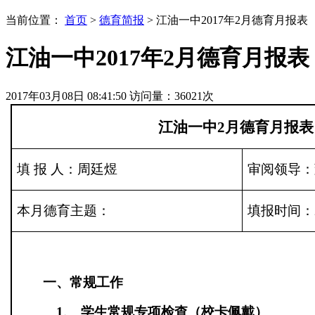
当前位置：
首页
>
德育简报
> 江油一中2017年2月德育月报表
江油一中2017年2月德育月报表
2017年03月08日 08:41:50
访问量：
36021
次
江油一中
2
月德育月报表
填
报
人：周廷煜
审阅领导：
本月德育主题：
填报时间：
一、
常规工作
1、
学生常规专项检查（校卡佩戴）