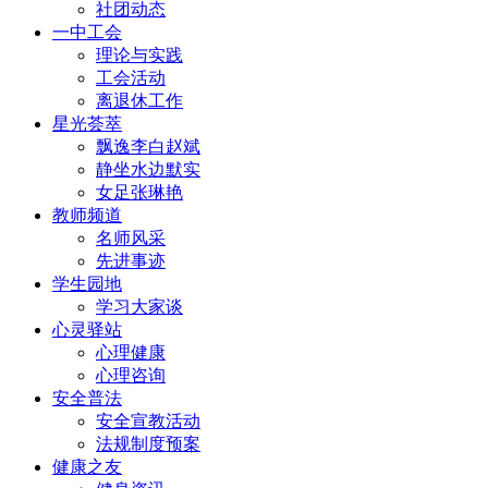
社团动态
一中工会
理论与实践
工会活动
离退休工作
星光荟萃
飘逸李白赵斌
静坐水边默实
女足张琳艳
教师频道
名师风采
先进事迹
学生园地
学习大家谈
心灵驿站
心理健康
心理咨询
安全普法
安全宣教活动
法规制度预案
健康之友