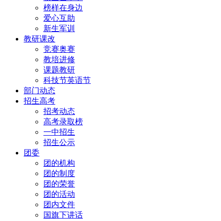
榜样在身边
爱心互助
新生军训
教研课改
竞赛奥赛
教培进修
课题教研
科技节英语节
部门动态
招生高考
招考动态
高考录取榜
一中招生
招生公示
团委
团的机构
团的制度
团的荣誉
团的活动
团内文件
国旗下讲话