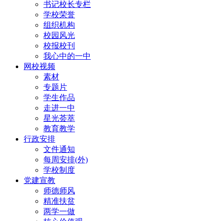
书记校长专栏
学校荣誉
组织机构
校园风光
校报校刊
我心中的一中
网校视频
素材
专题片
学生作品
走进一中
星光荟萃
教育教学
行政安排
文件通知
每周安排(外)
学校制度
党建宣教
师德师风
精准扶贫
两学一做