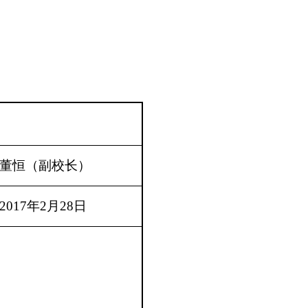
董恒（副校长）
2017
年
2
月
28
日