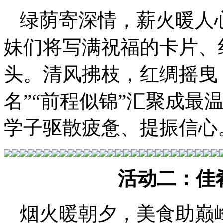
绿荫寄深情，薪火暖人
妹们将写满祝福的卡片、
头。清风拂枝，红绸摇曳
名”“前程似锦”汇聚成最
学子驱散疲惫、提振信心
活动二：佳
烟火暖朝夕，美食助巅