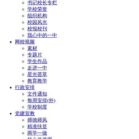
书记校长专栏
学校荣誉
组织机构
校园风光
校报校刊
我心中的一中
网校视频
素材
专题片
学生作品
走进一中
星光荟萃
教育教学
行政安排
文件通知
每周安排(外)
学校制度
党建宣教
师德师风
精准扶贫
两学一做