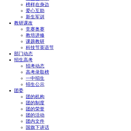
榜样在身边
爱心互助
新生军训
教研课改
竞赛奥赛
教培进修
课题教研
科技节英语节
部门动态
招生高考
招考动态
高考录取榜
一中招生
招生公示
团委
团的机构
团的制度
团的荣誉
团的活动
团内文件
国旗下讲话