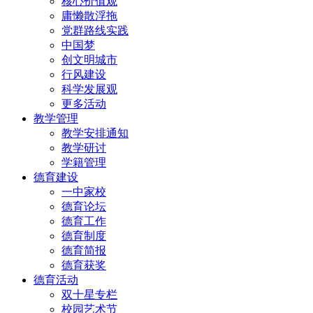
核心价值观
庸懒散浮拖
党群路线实践
中国梦
创文明城市
行风建设
科学发展观
更多活动
教学管理
教学安排通知
教学研讨
学籍管理
德育建设
一中家校
德育论坛
德育工作
德育制度
德育简报
德育获奖
德育活动
双十星专栏
校园艺术节