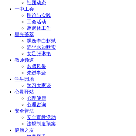
社团动态
一中工会
理论与实践
工会活动
离退休工作
星光荟萃
飘逸李白赵斌
静坐水边默实
女足张琳艳
教师频道
名师风采
先进事迹
学生园地
学习大家谈
心灵驿站
心理健康
心理咨询
安全普法
安全宣教活动
法规制度预案
健康之友