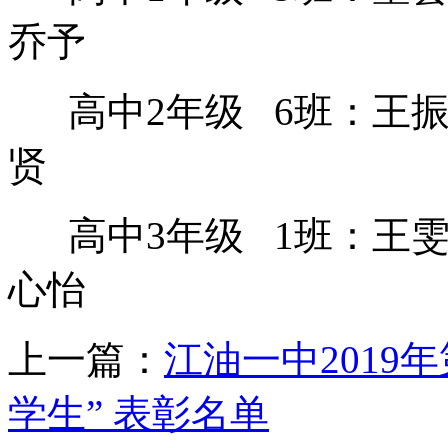
乔予
高中
2
年级
6
班：王
贤
高中
3
年级
1
班：王
心怡
上一篇：
江油一中2019年
学生” 表彰名单