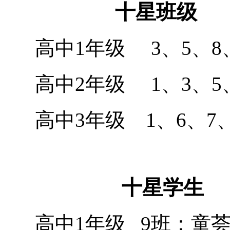
十星班级
高中
1
年级
3
、
5
、
8
高中
2
年级
1
、
3
、
5
高中
3
年级
1
、
6
、
7
十星学生
高中
1
年级
9
班：童