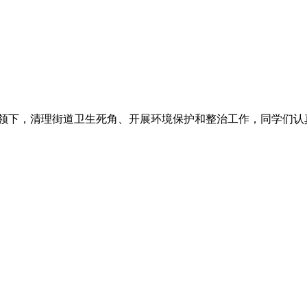
领下，清理街道卫生死角、开展环境保护和整治工作，同学们认