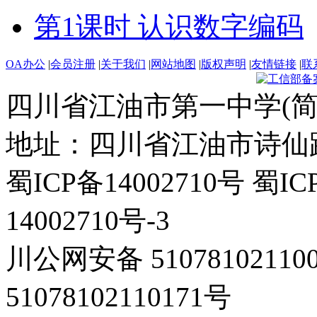
第1课时 认识数字编码
OA办公
|
会员注册
|
关于我们
|
网站地图
|
版权声明
|
友情链接
|
联
四川省江油市第一中学(简
地址：四川省江油市诗仙路东
蜀ICP备14002710号 蜀IC
14002710号-3
川公网安备 5107810211
51078102110171号