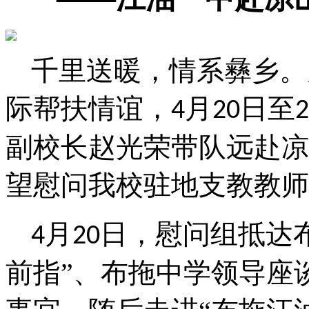
千里送暖，情系彝乡。
际帮扶情谊，
月
日至
4
20
2
副校长赵光荣带
队
远赴凉
望慰问我校驻地支教教师
月
日，慰问组抵达
4
20
前指
”、布拖中学领导座