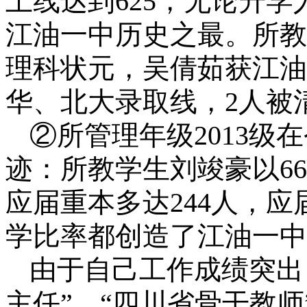
上线达到
625
，无论升学
江油一中历史之最。所教
理科状元，吴倩茹获江油
华、北大录取线，
2
人被
②所管理年级
2013
级在
迹：所教学生刘竣豪以
66
应届重本多达
244
人，应
学比率都创造了江油一中
由于自己工作成绩突出
主任”、“四川省骨干教师