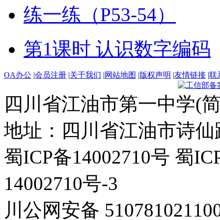
练一练（P53-54）
第1课时 认识数字编码
OA办公
|
会员注册
|
关于我们
|
网站地图
|
版权声明
|
友情链接
|
联
四川省江油市第一中学(简
地址：四川省江油市诗仙路东
蜀ICP备14002710号 蜀IC
14002710号-3
川公网安备 5107810211