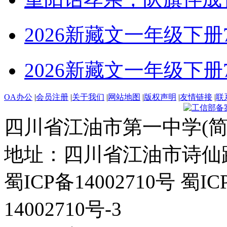
2026新藏文一年级下册7-4
2026新藏文一年级下册7 -1
OA办公
|
会员注册
|
关于我们
|
网站地图
|
版权声明
|
友情链接
|
联
四川省江油市第一中学(简
地址：四川省江油市诗仙路东
蜀ICP备14002710号 蜀IC
14002710号-3