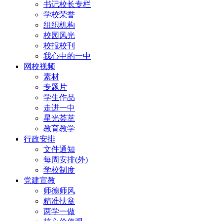
书记校长专栏
学校荣誉
组织机构
校园风光
校报校刊
我心中的一中
网校视频
素材
专题片
学生作品
走进一中
星光荟萃
教育教学
行政安排
文件通知
每周安排(外)
学校制度
党建宣教
师德师风
精准扶贫
两学一做