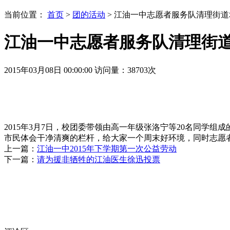
当前位置：
首页
>
团的活动
> 江油一中志愿者服务队清理街
江油一中志愿者服务队清理街
2015年03月08日 00:00:00
访问量：
38703
次
2015
年
3
月
7
日
，校团委带领由高一年级张洛宁等20名同学组
市民体会干净清爽的栏杆，给大家一个周末好环境，同时志愿
上一篇：
江油一中2015年下学期第一次公益劳动
下一篇：
请为援非牺牲的江油医生徐迅投票