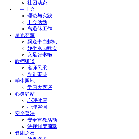
社团动态
一中工会
理论与实践
工会活动
离退休工作
星光荟萃
飘逸李白赵斌
静坐水边默实
女足张琳艳
教师频道
名师风采
先进事迹
学生园地
学习大家谈
心灵驿站
心理健康
心理咨询
安全普法
安全宣教活动
法规制度预案
健康之友