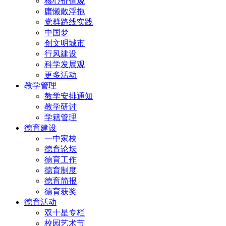
核心价值观
庸懒散浮拖
党群路线实践
中国梦
创文明城市
行风建设
科学发展观
更多活动
教学管理
教学安排通知
教学研讨
学籍管理
德育建设
一中家校
德育论坛
德育工作
德育制度
德育简报
德育获奖
德育活动
双十星专栏
校园艺术节