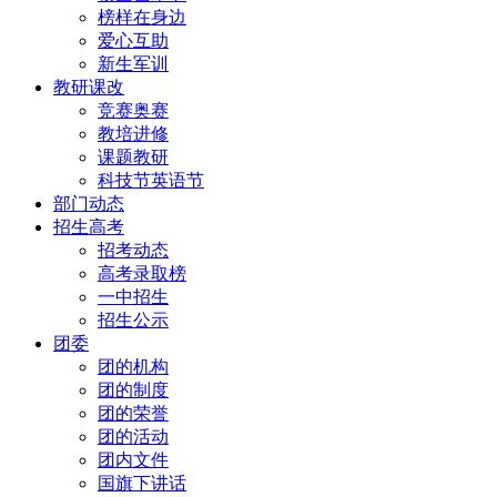
榜样在身边
爱心互助
新生军训
教研课改
竞赛奥赛
教培进修
课题教研
科技节英语节
部门动态
招生高考
招考动态
高考录取榜
一中招生
招生公示
团委
团的机构
团的制度
团的荣誉
团的活动
团内文件
国旗下讲话