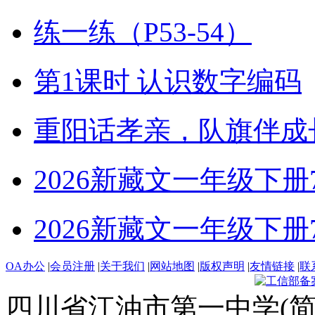
练一练（P53-54）
第1课时 认识数字编码
重阳话孝亲，队旗伴成
2026新藏文一年级下册7-4
2026新藏文一年级下册7 -1
OA办公
|
会员注册
|
关于我们
|
网站地图
|
版权声明
|
友情链接
|
联
四川省江油市第一中学(简